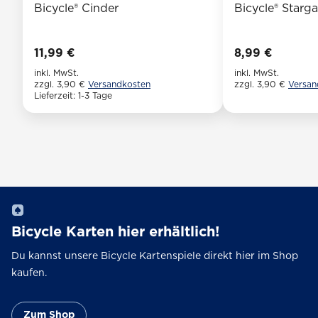
Bicycle® Cinder
Bicycle® Starg
11,99
€
8,99
€
inkl. MwSt.
inkl. MwSt.
zzgl. 3,90 €
Versandkosten
zzgl. 3,90 €
Versan
Lieferzeit:
1-3 Tage
Dieses
Dieses
Produkt
Produkt
weist
weist
mehrere
mehrere
Varianten
Varianten
auf.
auf.
Die
Die
Optionen
Optionen
Bicycle Karten hier erhältlich!
können
können
auf
Du kannst unsere Bicycle Kartenspiele direkt hier im Shop
auf
der
kaufen.
der
Produktseite
Produktseite
gewählt
gewählt
Zum Shop