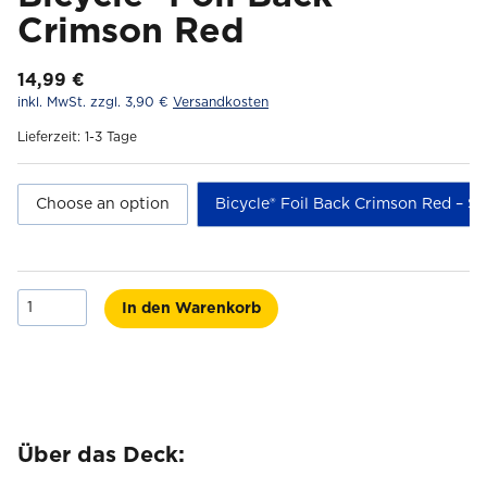
Crimson Red
14,99
€
inkl. MwSt.
zzgl. 3,90 €
Versandkosten
Lieferzeit:
1-3 Tage
Choose an option
Bicycle® Foil Back Crimson Red – Si
Bicycle®
In den Warenkorb
Foil
Back
Crimson
Red
Menge
Über das Deck: