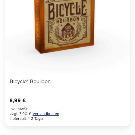
auf
der
Produktseite
gewählt
werden
Bicycle® Bourbon
8,99
€
inkl. MwSt.
zzgl. 3,90 €
Versandkosten
Lieferzeit:
1-3 Tage
Dieses
Produkt