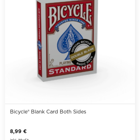
auf.
Die
Optionen
können
auf
der
Produktseite
gewählt
werden
Bicycle® Blank Card Both Sides
8,99
€