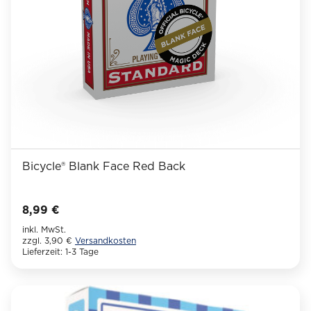
der
Produktseite
gewählt
werden
Bicycle® Blank Face Red Back
8,99
€
inkl. MwSt.
zzgl. 3,90 €
Versandkosten
Lieferzeit:
1-3 Tage
Dieses
Produkt
weist