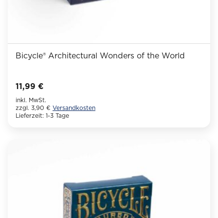
Bicycle® Architectural Wonders of the World
11,99
€
inkl. MwSt.
zzgl. 3,90 €
Versandkosten
Lieferzeit:
1-3 Tage
Dieses
Produkt
weist
mehrere
Varianten
auf.
Die
Optionen