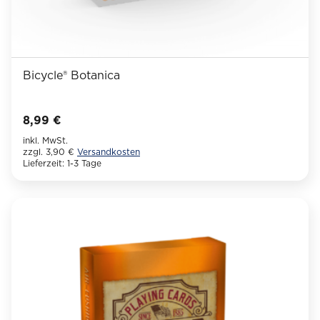
Bicycle® Botanica
8,99
€
inkl. MwSt.
zzgl. 3,90 €
Versandkosten
Lieferzeit:
1-3 Tage
Dieses
Produkt
weist
mehrere
Varianten
auf.
Die
Optionen
können