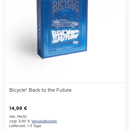
Optionen
können
auf
der
Produktseite
gewählt
werden
Bicycle® Back to the Future
14,99
€
inkl. MwSt.
zzgl. 3,90 €
Versandkosten
Lieferzeit:
1-3 Tage