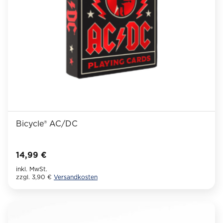
der
Produktseite
gewählt
werden
Bicycle® AC/DC
14,99
€
inkl. MwSt.
zzgl. 3,90 €
Versandkosten
Dieses
Produkt
weist
mehrere