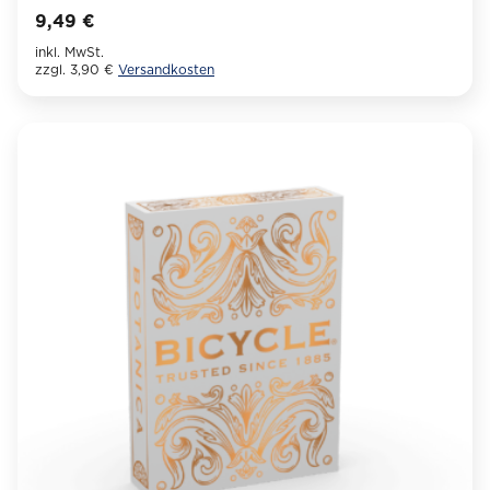
9,49
€
inkl. MwSt.
zzgl. 3,90 €
Versandkosten
Dieses
Produkt
weist
mehrere
Varianten
auf.
Die
Optionen
können
auf
der
Produktseite
gewählt
werden