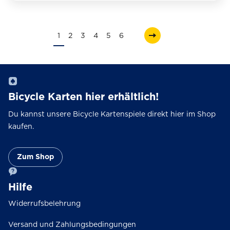
Produkt
weist
mehrere
1
2
3
4
5
6
Varianten
auf.
Die
Optionen
Bicycle Karten hier erhältlich!
können
auf
Du kannst unsere Bicycle Kartenspiele direkt hier im Shop
der
kaufen.
Produktseite
gewählt
Zum Shop
werden
Hilfe
Widerrufsbelehrung
Versand und Zahlungsbedingungen