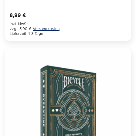
8,99
€
inkl. MwSt.
zzgl. 3,90 €
Versandkosten
Lieferzeit:
1-3 Tage
Dieses
Produkt
weist
mehrere
Varianten
auf.
Die
Optionen
können
auf
der
Produktseite
gewählt
werden