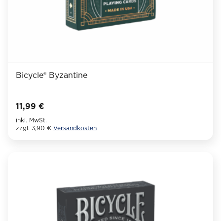
Bicycle® Byzantine
11,99
€
inkl. MwSt.
zzgl. 3,90 €
Versandkosten
Dieses
Produkt
weist
mehrere
Varianten
auf.
Die
Optionen