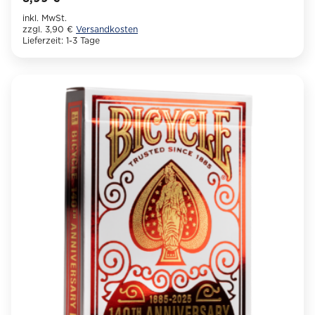
inkl. MwSt.
zzgl. 3,90 €
Versandkosten
Lieferzeit:
1-3 Tage
Dieses
Produkt
weist
mehrere
Varianten
auf.
Die
Optionen
können
auf
der
Produktseite
gewählt
werden