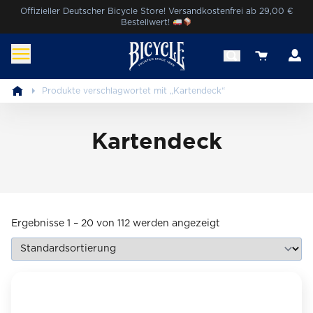
Skip
Offizieller Deutscher Bicycle Store! Versandkostenfrei ab 29,00 €
Bestellwert!
to
content
K
View your 
Bicycle® Cards Deutschland
Erlebe die Magie von Bicycle®.
Produkte verschlagwortet mit „Kartendeck“
Kartendeck
Ergebnisse 1 – 20 von 112 werden angezeigt