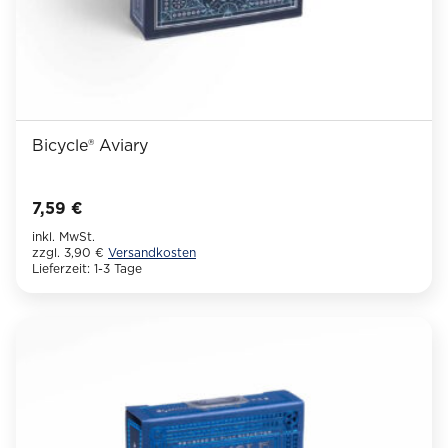
Bicycle® Aviary
7,59
€
inkl. MwSt.
zzgl. 3,90 €
Versandkosten
Lieferzeit:
1-3 Tage
Dieses
Produkt
weist
mehrere
Varianten
auf.
Die