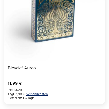
können
auf
der
Produktseite
gewählt
werden
Bicycle® Aureo
11,99
€
inkl. MwSt.
zzgl. 3,90 €
Versandkosten
Lieferzeit:
1-3 Tage
Dieses
Produkt