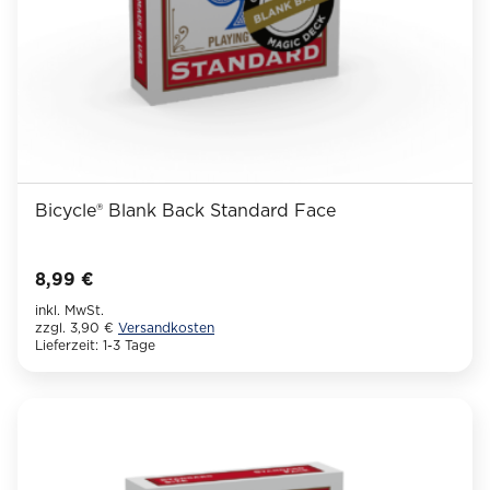
gewählt
werden
Bicycle® Blank Back Standard Face
8,99
€
inkl. MwSt.
zzgl. 3,90 €
Versandkosten
Lieferzeit:
1-3 Tage
Dieses
Produkt
weist
mehrere
Varianten