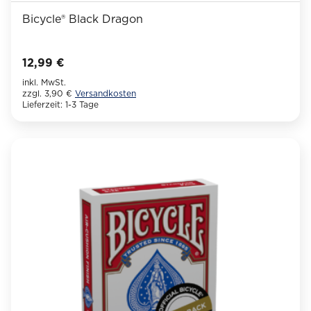
Bicycle® Black Dragon
12,99
€
inkl. MwSt.
zzgl. 3,90 €
Versandkosten
Lieferzeit:
1-3 Tage
Dieses
Produkt
weist
mehrere
Varianten
auf.
Die
Optionen
können
auf
der
Produktseite