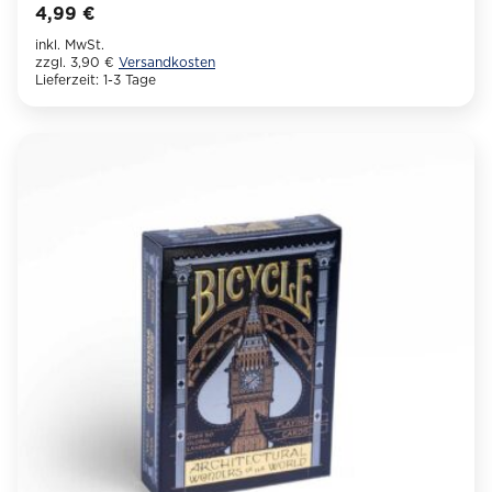
4,99
€
inkl. MwSt.
zzgl. 3,90 €
Versandkosten
Lieferzeit:
1-3 Tage
Dieses
Produkt
weist
mehrere
Varianten
auf.
Die
Optionen
können
auf
der
Produktseite
gewählt
werden