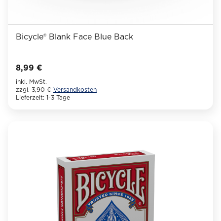
Bicycle® Blank Face Blue Back
8,99
€
inkl. MwSt.
zzgl. 3,90 €
Versandkosten
Lieferzeit:
1-3 Tage
Dieses
Produkt
weist
mehrere
Varianten
auf.
Die
Optionen
können
auf