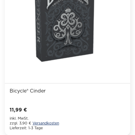
können
auf
der
Produktseite
gewählt
werden
Bicycle® Cinder
11,99
€
inkl. MwSt.
zzgl. 3,90 €
Versandkosten
Lieferzeit:
1-3 Tage
Dieses