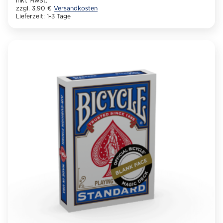
inkl. MwSt.
zzgl. 3,90 €
Versandkosten
Lieferzeit:
1-3 Tage
Dieses
Produkt
weist
mehrere
Varianten
auf.
Die
Optionen
können
auf
der
Produktseite
gewählt
werden