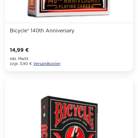
Bicycle® 140th Anniversary
14,99
€
inkl. MwSt.
zzgl. 3,90 €
Versandkosten
Dieses
Produkt
weist
mehrere
Varianten
auf.
Die
Optionen
können
auf