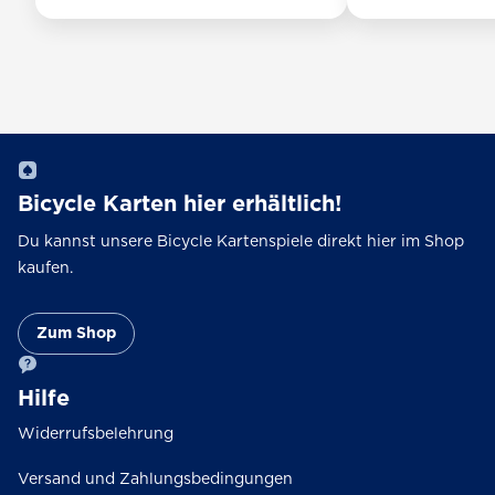
Dieses
Dieses
Produkt
Produkt
weist
weist
mehrere
mehrere
Varianten
Varianten
auf.
auf.
Die
Die
Optionen
Optionen
Bicycle Karten hier erhältlich!
können
können
Du kannst unsere Bicycle Kartenspiele direkt hier im Shop
auf
auf
kaufen.
der
der
Produktseite
Produktseite
gewählt
gewählt
Zum Shop
werden
werden
Hilfe
Widerrufsbelehrung
Versand und Zahlungsbedingungen