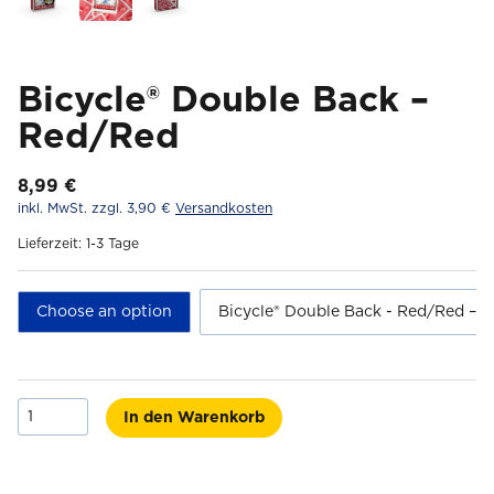
Bicycle® Double Back –
Red/Red
8,99
€
inkl. MwSt.
zzgl. 3,90 €
Versandkosten
Lieferzeit:
1-3 Tage
Choose an option
Bicycle® Double Back - Red/Red – S
Bicycle®
In den Warenkorb
Double
Back
-