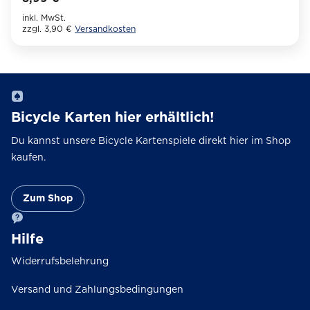
inkl. MwSt.
zzgl. 3,90 €
Versandkosten
Dieses
Produkt
weist
mehrere
Varianten
Bicycle Karten hier erhältlich!
auf.
Die
Du kannst unsere Bicycle Kartenspiele direkt hier im Shop
Optionen
kaufen.
können
auf
Zum Shop
der
Produktseite
Hilfe
gewählt
werden
Widerrufsbelehrung
Versand und Zahlungsbedingungen