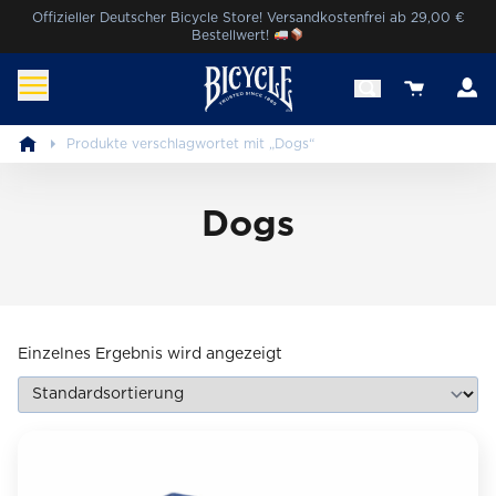
Skip
Offizieller Deutscher Bicycle Store! Versandkostenfrei ab 29,00 €
Bestellwert!
to
content
K
View your 
Bicycle® Cards Deutschland
Erlebe die Magie von Bicycle®.
Produkte verschlagwortet mit „Dogs“
Dogs
Einzelnes Ergebnis wird angezeigt