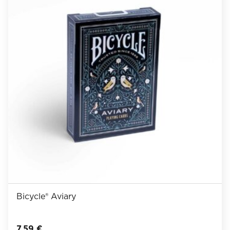
Bicycle® Aviary
7,59
€