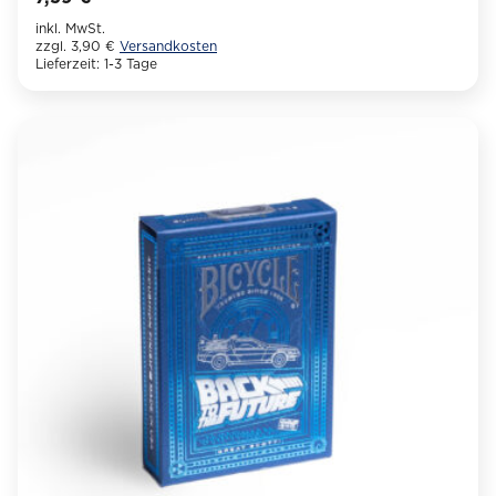
inkl. MwSt.
zzgl. 3,90 €
Versandkosten
Lieferzeit:
1-3 Tage
Dieses
Produkt
weist
mehrere
Varianten
auf.
Die
Optionen
können
auf
der
Produktseite
gewählt
werden