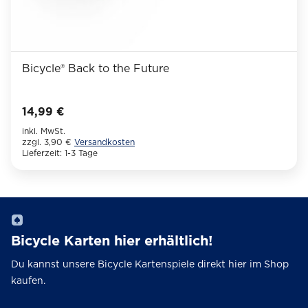
Bicycle® Back to the Future
14,99
€
inkl. MwSt.
zzgl. 3,90 €
Versandkosten
Lieferzeit:
1-3 Tage
Dieses
Produkt
weist
mehrere
Varianten
Bicycle Karten hier erhältlich!
auf.
Die
Du kannst unsere Bicycle Kartenspiele direkt hier im Shop
Optionen
kaufen.
können