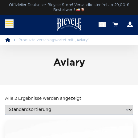
Skip
Offizieller Deutscher Bicycle Store! Versandkostenfrei ab 29,00 €
Bestellwert!
to
content
K
View your 
Bicycle® Cards Deutschland
Erlebe die Magie von Bicycle®.
Produkte verschlagwortet mit „Aviary“
Aviary
Alle 2 Ergebnisse werden angezeigt