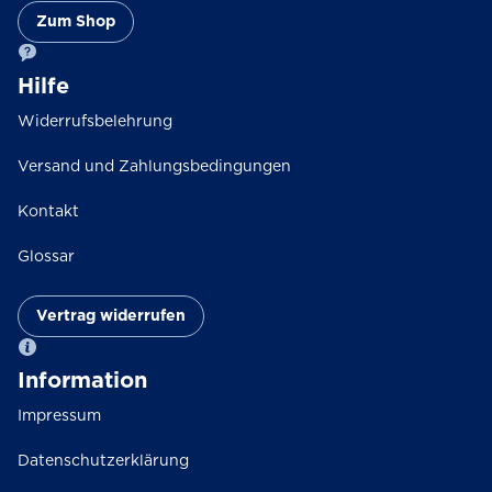
auf
Zum Shop
der
Produktseite
Hilfe
gewählt
werden
Widerrufsbelehrung
Versand und Zahlungsbedingungen
Kontakt
Glossar
Vertrag widerrufen
Information
Impressum
Datenschutzerklärung